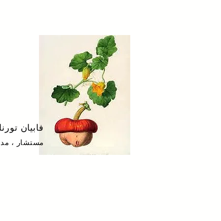
فابيان تورنا
مستشار ، مدر