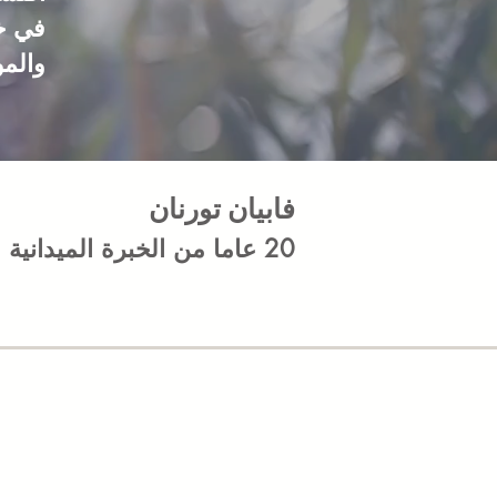
في خ
والمو
فابيان تورنان
20 عاما من الخبرة الميدانية
.