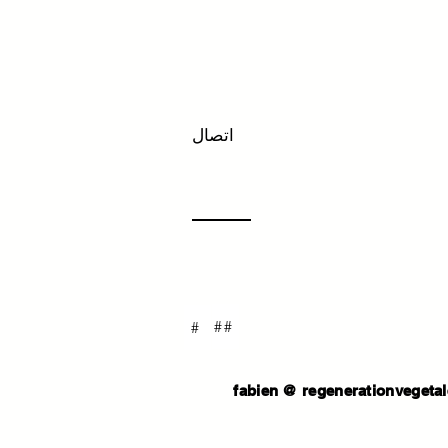
اتصال
##
#
Contactez nous pour réaliser votre projet
fabien @
regenerationvegetal