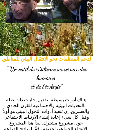
لدعم المنظمات نحو الانتقال البيئي للمناطق
" Un outil de résilience au service des
humains
et de l’écologie"
هناك أدوات بسيطة لتقديم إجابات ذات صلة
بالتحديات البيئية والاجتماعية للقرن الحادي
والعشرين. إن تنفيذ أدوات التحول البيئي هو أولاً
وقبل كل شيء إعادة إنشاء الارتباط الاجتماعي
حول مشروع مشترك. يبدأ هذا المشروع
بالإنشاء الجماعي لحديقة وفقًا لمبادئ الزراعة