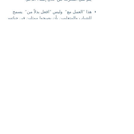
هذا "العمل مع"
وليس "افعل بدلاً من"
يسمح
للشباب والمتعلمين بأن يصبحوا ممثلين في حياتهم.
مع ، كخيط مشترك ، بناء رابطة ثقة ، للانتقال من
"العمل مع" إلى "الاستقلالية".
بمجرد تشكيل الفرق ، يصبح الطلاب والمتطوعون
مدربين وطيارين للمشروع.
بعد عامين من الأرض ،
من السهل إعادة إنتاج نموذج يتكيف مع مواقف
الأماكن المختلفة التي سيتم تطويرها.