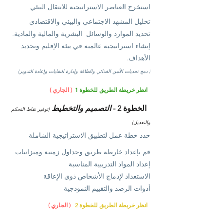
استخرج العناصر الاستراتيجية للانتقال البيئي
تحليل المشهد الاجتماعي والبيئي والاقتصادي
تحديد الموارد والوسائل
البشرية والمالية والمادية.
إنشاء استراتيجية عالمية في بيئة الإقليم وتحديد
الأهداف.
(
دمج تحديات الأمن الغذائي
والطاقة
وإدارة النفايات وإعادة التدوير)
انظر خريطة الطريق للخطوة 1
( الجاري )
الخطوة 2 -
التصميم والتخطيط
(توفير نقاط التحكم
والتعديل)
حدد خطة عمل لتطبيق الاستراتيجية الشاملة
قم بإعداد خارطة طريق وجداول زمنية وميزانيات
إعداد المواد التدريبية المناسبة
الاستعداد لإدماج الأشخاص ذوي الإعاقة
أدوات الرصد والتقييم النموذجية
انظر خريطة الطريق للخطوة 2
( الجاري )