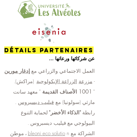
Détails PARTENAIRES
عن شركائها ورعاتها ...
​
العمل الاجتماعي والزراعي مع
إدغار مورين
-
مزرعة
الزراعة الإيكولوجية
(مراكش).
"
1001 الأصناف القديمة
" معهد سانت
مارثي (سولونيا) مع
فيليب ديسبروس
.
رابطة
"الذكاء الأخضر"
لحماية التنوع
مع
فيليب ديسبروس
.
البيولوجي
الشراكة مع
n
bleoni eco solutio
،
موطن