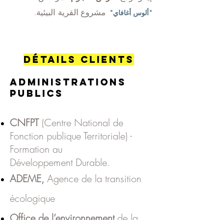
مشروع
القرية
البيئية.
"ألوس أغافاي"
Détails CLIENTS
Administrations
publics
CNFPT
(Centre National de
Fonction publique Territoriale) -
Formation au
Développement
Durable.
ADEME
,
Agence de la transition
écologique
Office de l’environnement
de la