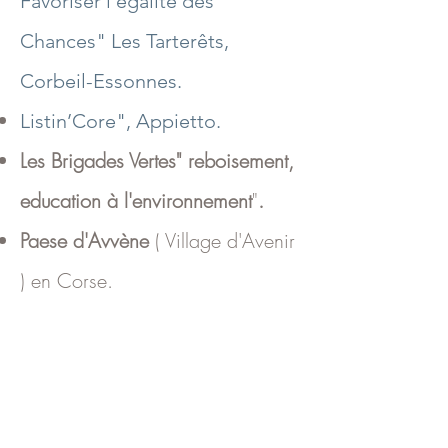
Favoriser l'égalité des
Chances" Les Tarterêts,
Corbeil-Essonnes.
Listin’Core", Appietto.
Les Brigades Vertes" reboisement,
education à l'environnement
"
.
Paese d'Avvène
( Village d'Avenir
) en Corse.
La
"Grainothèque de Reuilly
",
en Berry
Graine de vie,
les ambassadeurs
de la semences.