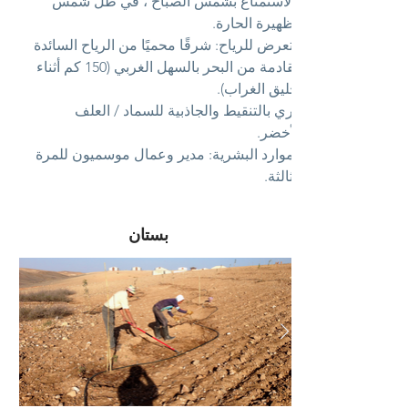
والاستمتاع بشمس الصباح ، في ظل شمس
الظهيرة الحارة.
التعرض للرياح: شرقًا محميًا من الرياح السائدة
القادمة من البحر بالسهل الغربي (150 كم أثناء
تحليق الغراب).
الري بالتنقيط والجاذبية للسماد / العلف
الأخضر.
الموارد البشرية: مدير وعمال موسميون للمرة
الثالثة.
بستان