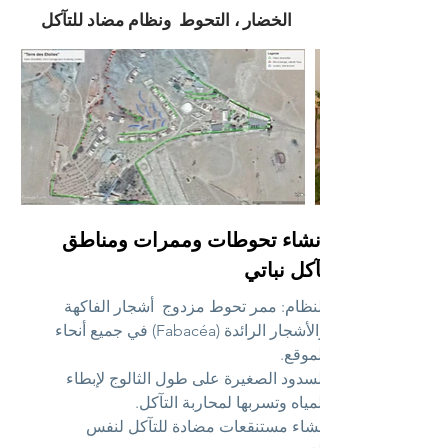
الخضار ، التحوط ونظام مضاد للتآكل
إنشاء تحوطات وممرات ومناطق
تآكل نباتي
النظام: ممر تحوط مزدوج
أشجار الفاكهة
والأشجار الرائدة (Fabacéa) في جميع أنحاء
الموقع.
السدود الصغيرة على طول الثالوج لإبطاء
المياه وتسربها لمحاربة التآكل.
إنشاء مستنقعات مضادة للتآكل لنفس