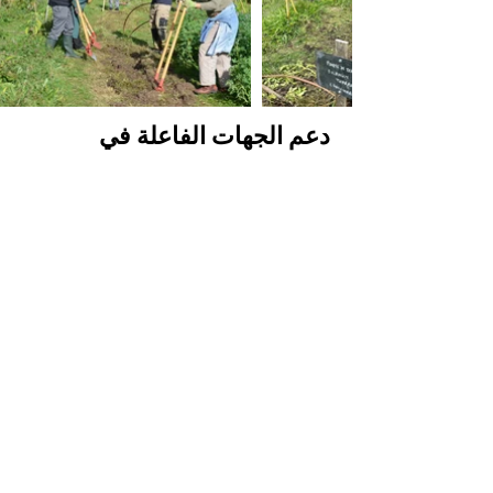
دعم الجهات الفاعلة في
الميدان
- دعم وتدريب الأنصار
- تحديد خارطة طريق وجدول زمني
- إقامة الحدائق مع المواطنين والمتطوعين
في Tarterêrts
الزراعة المستدامة
الحضرية