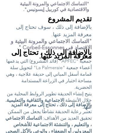
"التماسك الاجتماعي والمرونة البيئية
والاقتصادية في كوربيل إيسونيس".
تقديم المشروع
بالإضافة إلى ذلك ، سوف تحتاج إلى
معرفة المزيد عنها.
"التماسك الاجتماعي والمرونة البيئية و
الاقتصاد في Corbeil-Essonnes ".
بالإضافة إلى ذلك ، تحتاج إلى
معرفة المزيد عنها.
جمعية "APFEC" (قائد المشروع) التي يدعمها
أعضاء جمعية "La Palmeraie" لتحويل سلة
قمامة أسفل المباني إلى حديقة علاجية ، وهي
مساحة اختبار في الزراعة المستدامة
الحضرية.
يتيح إنشاء الحديقة تطوير الروابط المحلية من
خلال الأنشطة
الاجتماعية والثقافية والتعليمية.
بالإضافة إلى ذلك ، تحتاج إلى معرفة المزيد
عنها.
تعتبر رعاية الحديقة نشاطًا يجعل من الممكن
تحقيق العديد من الأهداف:
التماسك الاجتماعي
، والتعليم ، والتنشئة الاجتماعية للأشخاص
المعزولين أو الضعفاء ، والوعي بالأكل الصحي