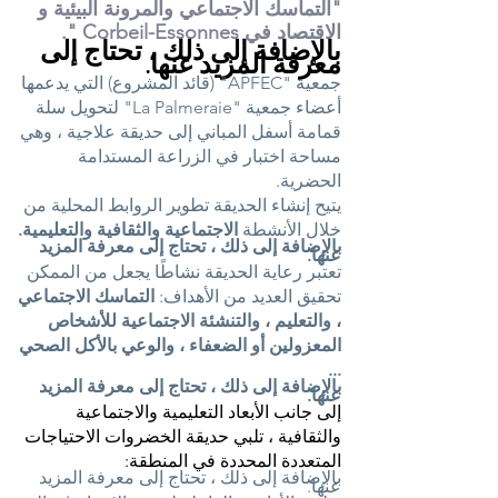
"التماسك الاجتماعي والمرونة البيئية و
الاقتصاد في Corbeil-Essonnes ".
بالإضافة إلى ذلك ، تحتاج إلى
معرفة المزيد عنها.
جمعية "APFEC" (قائد المشروع) التي يدعمها
أعضاء جمعية "La Palmeraie" لتحويل سلة
قمامة أسفل المباني إلى حديقة علاجية ، وهي
مساحة اختبار في الزراعة المستدامة
الحضرية.
يتيح إنشاء الحديقة تطوير الروابط المحلية من
خلال الأنشطة
الاجتماعية والثقافية والتعليمية.
بالإضافة إلى ذلك ، تحتاج إلى معرفة المزيد
عنها.
تعتبر رعاية الحديقة نشاطًا يجعل من الممكن
تحقيق العديد من الأهداف:
التماسك الاجتماعي
، والتعليم ، والتنشئة الاجتماعية للأشخاص
المعزولين أو الضعفاء ، والوعي بالأكل الصحي
...
بالإضافة إلى ذلك ، تحتاج إلى معرفة المزيد
عنها.
إلى جانب الأبعاد التعليمية والاجتماعية
والثقافية ، تلبي حديقة الخضروات الاحتياجات
المتعددة المحددة في المنطقة:
بالإضافة إلى ذلك ، تحتاج إلى معرفة المزيد
عنها.