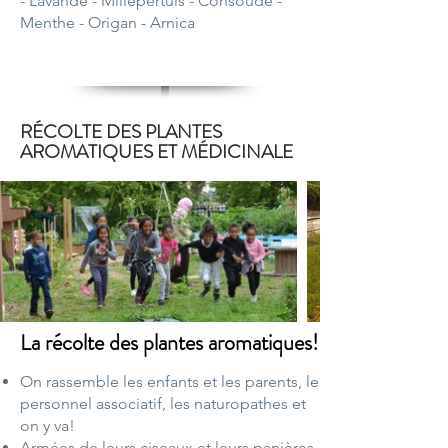
- Lavande - Millepertuis
- Consoude
-
Menthe
- Origan
- Arnica
RÉCOLTE DES PLANTES
AROMATIQUES ET MÉDICINALE
La récolte des plantes aromatiques!
On rassemble les enfants et les parents, le
personnel associatif, les naturopathes et
on y va!
Armées de leurs ciseaux et leurs panières