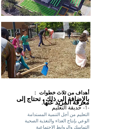
:
أهداف من ثلاث خطوات
بالإضافة إلى ذلك ، تحتاج إلى
معرفة المزيد عنها.
-1- حديقة التعليم
التعليم من أجل التنمية المستدامة
الوعي بإنتاج الغذاء والتغذية الصحية
التماسك والروابط الاجتماعية