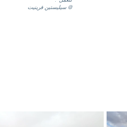
@ سيليستين فرينيت