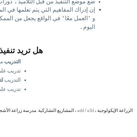
ضع موضع التنفيذ من قبل
التلاميذ ،
دورات 
إن إدراك المفاهيم التي يتم تعلمها في ال
و "العمل معًا" في الواقع يجعل من الممك
اليوم
.
هل تريد تنفيذ هذا النوع من المشاريع؟
التدريب
مت
تدريب عل
التدريب
لت
تدريب عل
المشاريع التشاركية مدرسة زراعة الأشجار ، الزراعة المستدامة ، الاستقلالية الغذائية ، edd / e3d ، الزراعة الإيكولوجية