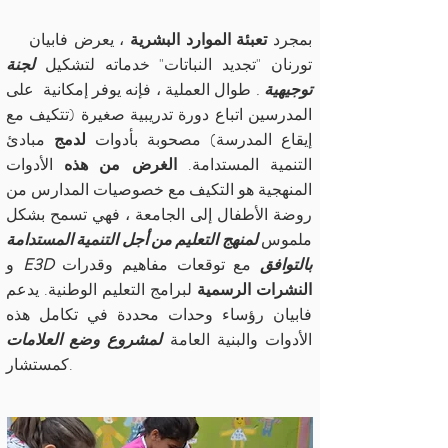
بمجرد
تعبئة الموارد البشرية
، يعرض فابيان
تورنان "تجديد النباتات" خدماته لتشكيل
لجنة
توجيهية
.
طوال العملية ، فإنه يوفر إمكانية على
المدرسين اتباع دورة تدريبية صغيرة (تتكيف مع
إيقاع المدرسة) مصحوبة بأدوات
لدمج
مبادئ
التنمية المستدامة.
الغرض من هذه
الأدوات
المنهجية هو التكيف مع خصوصيات المدارس من
روضة الأطفال إلى الجامعة ، فهي تسمح بشكل
ملموس
لمنهج التعليم من أجل التنمية المستدامة
E3D بالتوافق
مع توقعات مفاهيم وقدرات
و
النشرات الرسمية
لبرامج التعليم الوطنية. يدعم
فابيان رؤساء وحدات محددة في تكامل هذه
الأدوات والبنية العامة
لمشروع وضع العلامات
كمستشار.