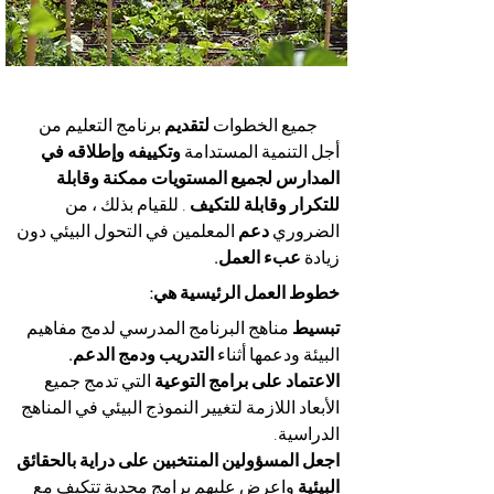
جميع الخطوات
لتقديم
برنامج التعليم من
أجل التنمية المستدامة
وتكييفه
وإطلاقه
في
المدارس لجميع المستويات ممكنة وقابلة
للتكرار
وقابلة للتكيف
. للقيام بذلك ، من
الضروري
دعم
المعلمين في التحول البيئي دون
زيادة
عبء العمل.
خطوط العمل الرئيسية هي:
تبسيط
مناهج البرنامج المدرسي لدمج مفاهيم
البيئة ودعمها أثناء
التدريب
ودمج الدعم.
الاعتماد على برامج التوعية
التي تدمج جميع
الأبعاد اللازمة لتغيير النموذج البيئي في المناهج
الدراسية.
اجعل المسؤولين المنتخبين على دراية بالحقائق
البيئية
واعرض عليهم برامج مجدية تتكيف مع