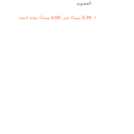
العضوية.
5:30 مساءً حتى 6:00 مساءً: نهاية اليوم
- تقييم التدريب والتبادلات.
اتصال
فابيان تورنان
مستشار ، مدرب ، متخصص في الإدارة
الشاملة للأراضي والتعليم.
Contactez nous pour réaliser votre projet
fabien @
regenerationvegetale
.com
Contactez nous pour réaliser votre projet
Contactez nous pour réaliser votre projet
محجر Listincore - 20167 Appietto