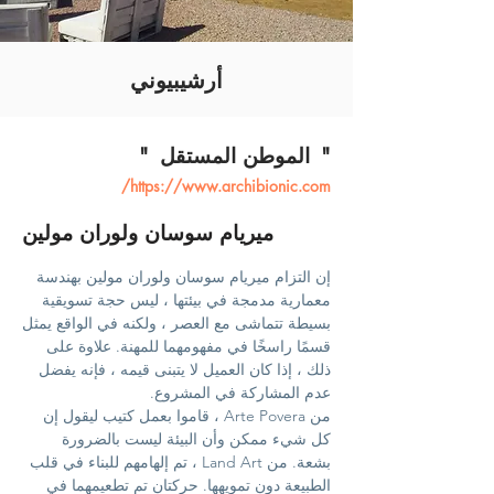
أرشيبيوني
"
"
الموطن المستقل
https://www.archibionic.com/
ميريام سوسان ولوران مولين
إن التزام ميريام سوسان ولوران مولين بهندسة
معمارية مدمجة في بيئتها ، ليس حجة تسويقية
بسيطة تتماشى مع العصر ، ولكنه في الواقع يمثل
قسمًا راسخًا في مفهومهما للمهنة. علاوة على
ذلك ، إذا كان العميل لا يتبنى قيمه ، فإنه يفضل
عدم المشاركة في المشروع.
من Arte Povera ، قاموا بعمل كتيب ليقول إن
كل شيء ممكن وأن البيئة ليست بالضرورة
بشعة. من Land Art ، تم إلهامهم للبناء في قلب
الطبيعة دون تمويهها. حركتان تم تطعيمهما في