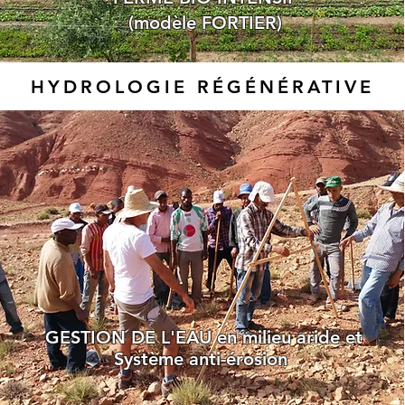
(modèle FORTIER)
HYDROLOGIE RÉGÉNÉRATIVE
GESTION DE L'EAU en milieu aride et
Système anti-érosion