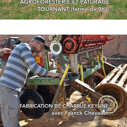
AGROFORESTERIE ET PATÛRAGE
TOURNANT (ferme de 9ha)
FABRICATION DE CHARRUE KEYLINE
avec Franck Chevalier