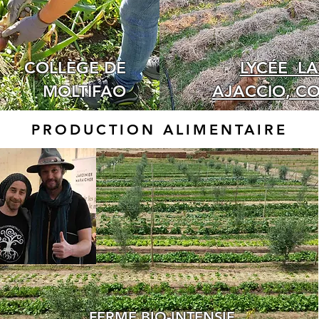
COLLÈGE DE
LYCÉE LA
MOLTIFAO
AJACCIO, CO
PRODUCTION ALIMENTAIRE
FERME BIO-INTENSIF