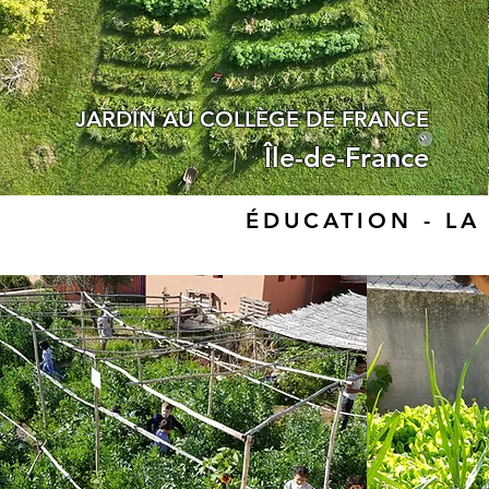
JARDIN AU COLLÈGE DE FRANCE
Île-de-France
ÉDUCATION - L