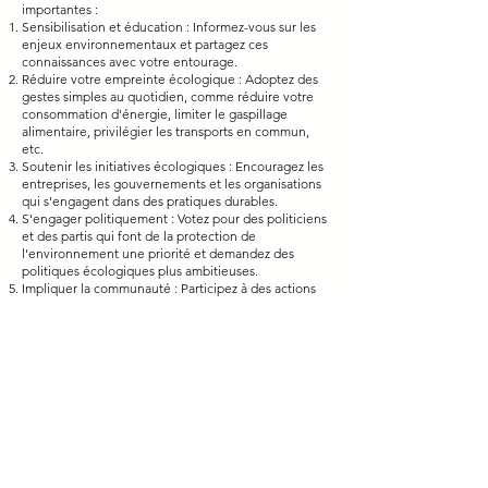
importantes :
Sensibilisation et éducation : Informez-vous sur les
enjeux environnementaux et partagez ces
connaissances avec votre entourage.
Réduire votre empreinte écologique : Adoptez des
gestes simples au quotidien, comme réduire votre
consommation d'énergie, limiter le gaspillage
alimentaire, privilégier les transports en commun,
etc.
Soutenir les initiatives écologiques : Encouragez les
entreprises, les gouvernements et les organisations
qui s'engagent dans des pratiques durables.
S'engager politiquement : Votez pour des politiciens
et des partis qui font de la protection de
l'environnement une priorité et demandez des
politiques écologiques plus ambitieuses.
Impliquer la communauté : Participez à des actions
de bénévolat, rejoignez des associations
environnementales locales ou organisez des
événements communautaires axés sur la durabilité.
Adopter un mode de vie durable : Favorisez les
produits écologiques et durables, réduisez votre
consommation de plastique, soutenez l'agriculture
locale et biologique, etc.
Investir dans des solutions écologiques : Si vous le
pouvez, investissez dans des entreprises et des
projets qui soutiennent la transition vers une
économie verte.