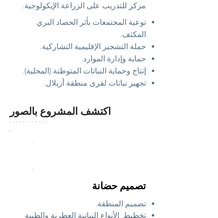
مركز للتدريب على الزراعة الإيكولوجية.
توعية المجتمعات بأثر الحصاد البري
المكثف.
حملة التشجير الإقليمية التشاركية.
حماية وإدارة الموارد.
إنتاج وحماية النباتات المتوطنة (المحلية).
تجهيز نباتات لقرى منطقة أزيلال.
اكتشف المشروع بالصور
بناء
Formation
Installation
اجعل
تعليم
بوصلة
Terrain
البركة
sensibilisation
des
التضاريس
الأرضية
مصرية
nu...
...
...
...
serres
au
...
et
plantes
du
sauvages
bassin...
locales...
تصميم حضانة
تصميم المنطقة.
تخطيط
الأنواع النباتية العطرية والطبية