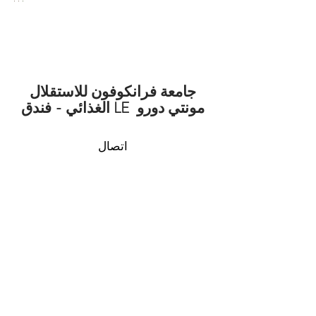
جامعة فرانكوفون للاستقلال
الغذائي - فندق LE مونتي دورو
اتصال
فابيان تورنان
مستشار ، مدرب ، متخصص في الإدارة
الشاملة للأراضي والتعليم.
Contactez nous pour réaliser votre projet
fabien @
regenerationvegetale
.com
Contactez nous pour réaliser votre projet