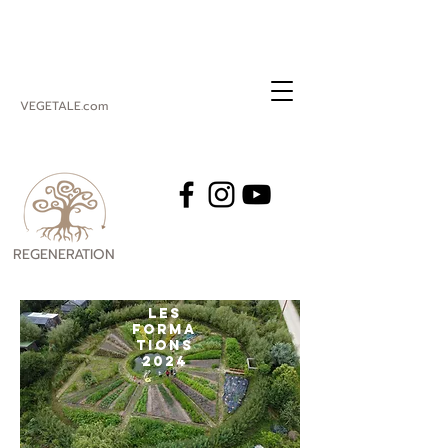
VEGETALE.com
REGENERATION
VEGETALE
Les
Forma
tions
2024