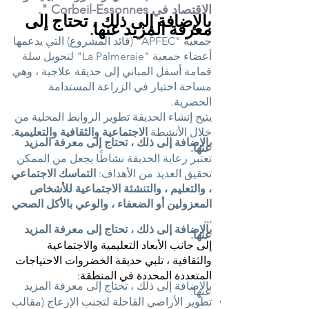
الاقتصاد في Corbeil-Essonnes ".
بالإضافة إلى ذلك ، تحتاج إلى
معرفة المزيد عنها.
جمعية "APFEC" (قائد المشروع) التي يدعمها
أعضاء جمعية "La Palmeraie" لتحويل سلة
قمامة أسفل المباني إلى حديقة علاجية ، وهي
مساحة اختبار في الزراعة المستدامة
الحضرية.
يتيح إنشاء الحديقة تطوير الروابط المحلية من
خلال الأنشطة
الاجتماعية والثقافية والتعليمية.
بالإضافة إلى ذلك ، تحتاج إلى معرفة المزيد
عنها.
تعتبر رعاية الحديقة نشاطًا يجعل من الممكن
تحقيق العديد من الأهداف:
التماسك الاجتماعي
، والتعليم ، والتنشئة الاجتماعية للأشخاص
المعزولين أو الضعفاء ، والوعي بالأكل الصحي
...
بالإضافة إلى ذلك ، تحتاج إلى معرفة المزيد
عنها.
إلى جانب الأبعاد التعليمية والاجتماعية
والثقافية ، تلبي حديقة الخضروات الاحتياجات
المتعددة المحددة في المنطقة:
بالإضافة إلى ذلك ، تحتاج إلى معرفة المزيد
عنها.
تطوير الأراضي القاحلة لتجنب الإزعاج (مقالب