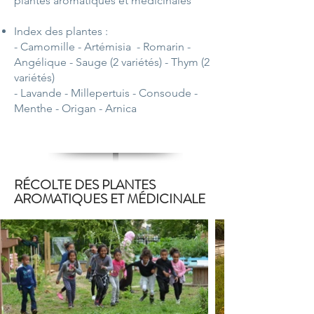
plantes aromatiques et médicinales
Index des plantes :
- Camomille - Artémisia
- Romarin
-
Angélique
- Sauge (2 variétés)
- Thym (2
variétés)
- Lavande - Millepertuis
- Consoude
-
Menthe
- Origan
- Arnica
RÉCOLTE DES PLANTES
AROMATIQUES ET MÉDICINALE